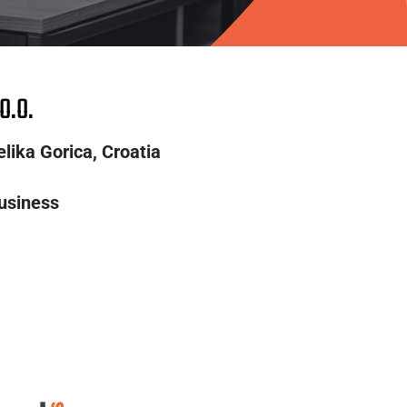
O.O.
elika Gorica,
Croatia
usiness