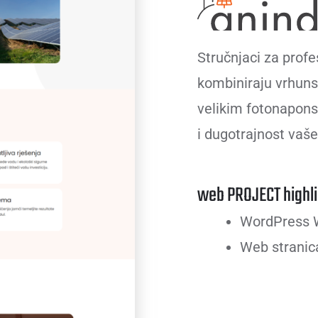
Stručnjaci za profe
kombiniraju vrhunsk
velikim fotonapon
i dugotrajnost vaše
web PROJECT highli
WordPress W
Web stranica