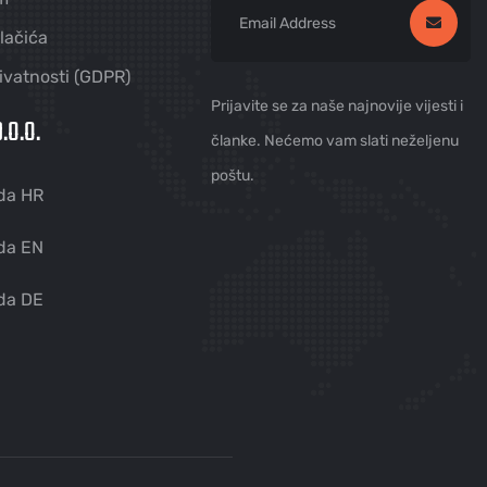
olačića
rivatnosti (GDPR)
Prijavite se za naše najnovije vijesti i
.O.O.
članke. Nećemo vam slati neželjenu
poštu.
da HR
da EN
da DE