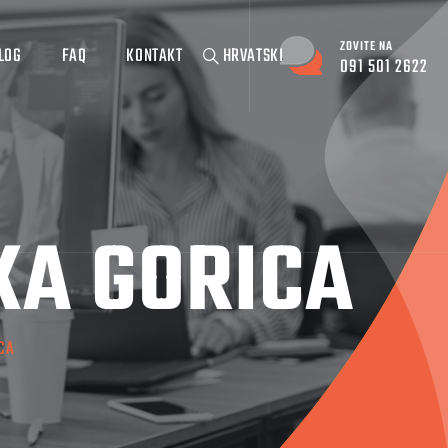
ZOVITE NA
LOG
FAQ
KONTAKT
HRVATSKI
091 501 2622
KA GORICA
ICA