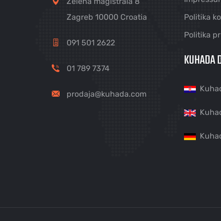
Zelena magistrala 8
Zagreb 10000 Croatia
Politika k
Politika p
091 501 2622
KUHADA D
01 789 7374
Kuha
prodaja@kuhada.com
Kuha
Kuha