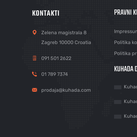
PRAVNI K
KONTAKTI
Impressu
Zelena magistrala 8
Zagreb 10000 Croatia
Politika k
Politika p
091 501 2622
KUHADA D
01 789 7374
Kuha
prodaja@kuhada.com
Kuha
Kuha