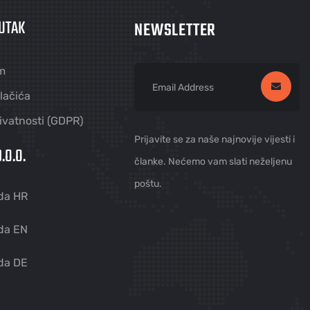
UTAK
NEWSLETTER
m
olačića
rivatnosti (GDPR)
Prijavite se za naše najnovije vijesti i
.O.O.
članke. Nećemo vam slati neželjenu
poštu.
da HR
da EN
da DE