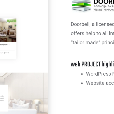
Doorbell, a licens
offers help to all i
“tailor made” princ
web PROJECT highli
WordPress R
Website acc