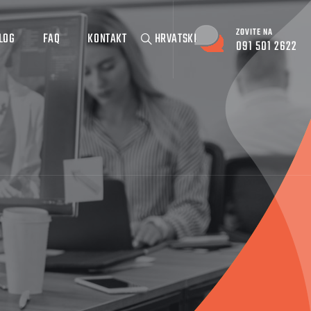
ZOVITE NA
LOG
FAQ
KONTAKT
HRVATSKI
091 501 2622