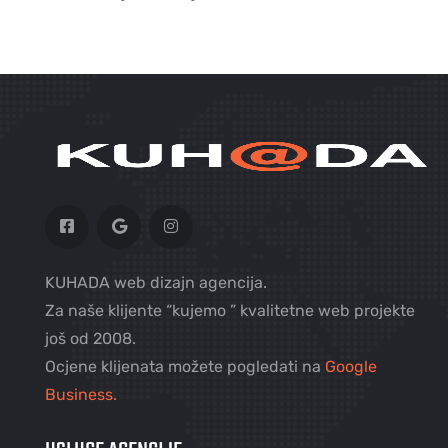
KUHADA web dizajn agencija.
Za naše klijente “kujemo ” kvalitetne web projekte
još od 2008.
Ocjene klijenata možete pogledati na
Google
Business.