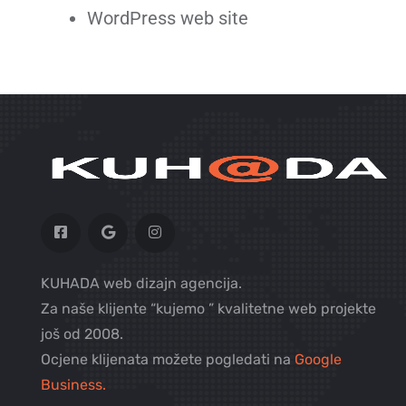
WordPress web site
KUHADA web dizajn agencija.
Za naše klijente “kujemo ” kvalitetne web projekte
još od 2008.
Ocjene klijenata možete pogledati na
Google
Business.