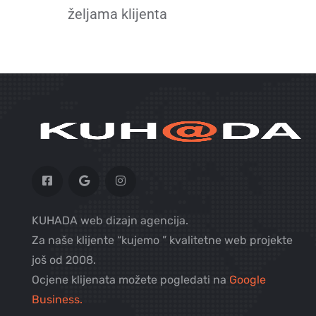
željama klijenta
KUHADA web dizajn agencija.
Za naše klijente “kujemo ” kvalitetne web projekte
još od 2008.
Ocjene klijenata možete pogledati na
Google
Business.