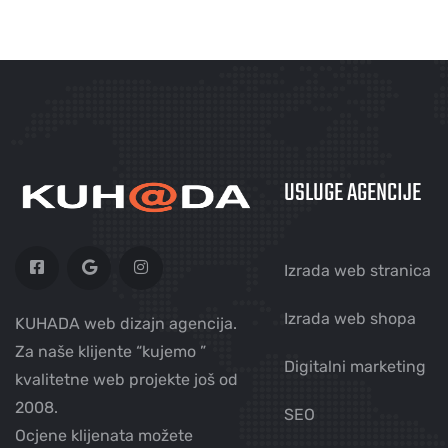
USLUGE AGENCIJE
Izrada web stranica
Izrada web shopa
KUHADA web dizajn agencija.
Za naše klijente “kujemo ”
Digitalni marketing
kvalitetne web projekte još od
2008.
SEO
Ocjene klijenata možete