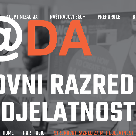
AI OPTIMIZACIJA
NAŠI RADOVI 850+
PREPORUKE
B
VNI RAZRED
DJELATNOST
HOME
PORTFOLIO
STRUKOVNI RAZRED ZA M-L DJELATNOST