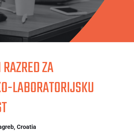
 RAZRED ZA
KO-LABORATORIJSKU
ST
agreb, Croatia