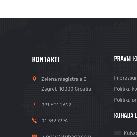
PRAVNI K
KONTAKTI
Impressu
Zelena magistrala 8
Zagreb 10000 Croatia
Politika k
Politika p
091 501 2622
KUHADA D
01 789 7374
Kuha
prodaja@kuhada.com