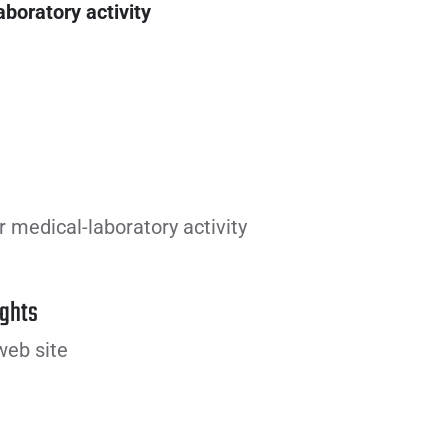
aboratory activity
r medical-laboratory activity
ghts
eb site