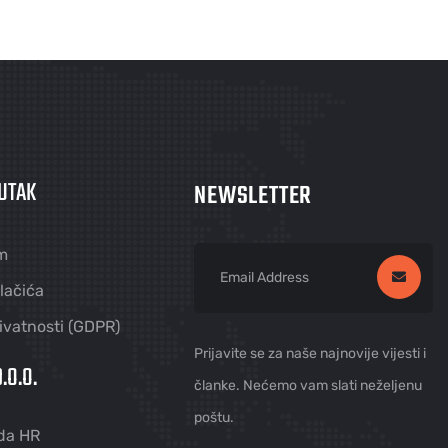
UTAK
NEWSLETTER
m
olačića
rivatnosti (GDPR)
Prijavite se za naše najnovije vijesti i
.O.O.
članke. Nećemo vam slati neželjenu
poštu.
da HR