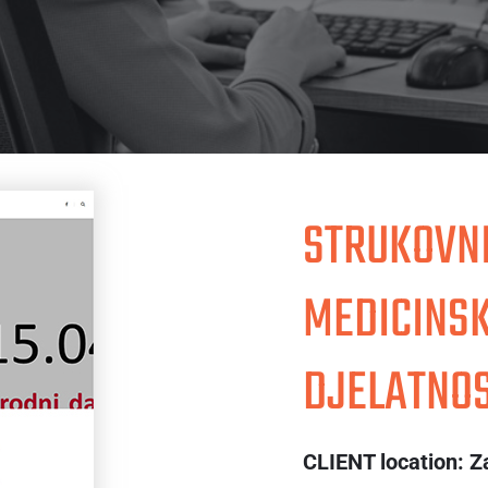
STRUKOVNI
MEDICINS
DJELATNO
CLIENT location:
Z