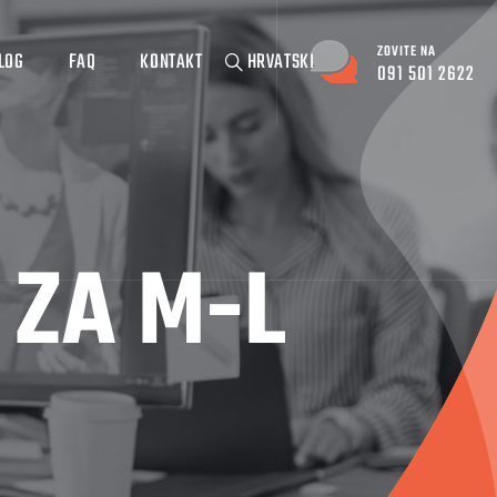
ZOVITE NA
LOG
FAQ
KONTAKT
HRVATSKI
091 501 2622
 ZA M-L