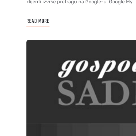
klijenti izvrše pretragu na Google-u. Google My
READ MORE