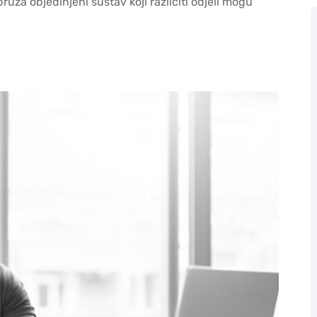
uža objedinjeni sustav koji različiti odjeli mogu