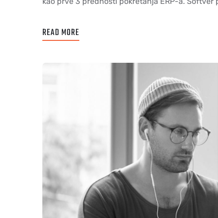
kao prve 3 prednosti pokretanja ERP-a. Softver pr
READ MORE