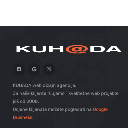
KUHADA web dizajn agencija.
Za naše klijente “kujemo ” kvalitetne web projekte
još od 2008.
Ocjene klijenata možete pogledati na
Google
Business.