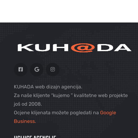
KUHADA web dizajn agencija.
Za naše klijente “kujemo ” kvalitetne web projekte
još od 2008.
Ocjene klijenata možete pogledati na
Google
Business.