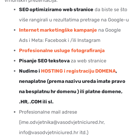
vrhunskih prezentacija.
SEO optimiziramo web stranice
da biste se što
više rangirali u rezultatima pretrage na Google-u
Internet marketingške kampanje
na Google
Ads i Meta: Facebook i /ili Instagram
Profesionalne usluge fotografiranja
Pisanje SEO tekstova
za web stranice
Nudimo i
HOSTING i registraciju DOMENA
,
nenaplatne (prema nazivu ureda imate pravo
na besplatnu hr domenu ) ili platne domene,
.HR, .COM ili sl.
Profesionalne mail adrese
(ime.odvjetnika@vasodvjetniciured.hr,
info@vasodvjetniciured.hr itd.)