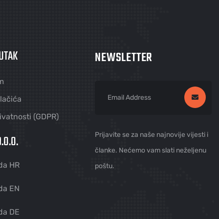
UTAK
NEWSLETTER
m
olačića
rivatnosti (GDPR)
Prijavite se za naše najnovije vijesti i
.O.O.
članke. Nećemo vam slati neželjenu
da HR
poštu.
da EN
da DE