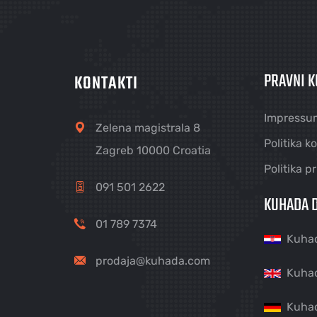
PRAVNI K
KONTAKTI
Impressu
Zelena magistrala 8
Politika k
Zagreb 10000 Croatia
Politika p
091 501 2622
KUHADA D
01 789 7374
Kuha
prodaja@kuhada.com
Kuha
Kuha