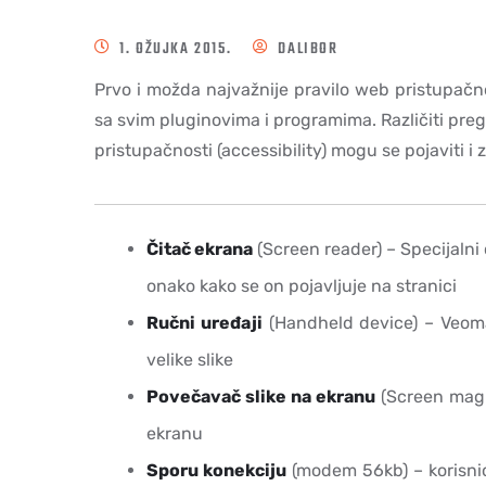
1. OŽUJKA 2015.
DALIBOR
Prvo i možda najvažnije pravilo web pristupačnos
sa svim pluginovima i programima. Različiti preg
pristupačnosti (accessibility) mogu se pojaviti i z
Čitač ekrana
(Screen reader) – Specijalni 
onako kako se on pojavljuje na stranici
Ručni uređaji
(Handheld device) – Veoma
velike slike
Povečavač slike na ekranu
(Screen magni
ekranu
Sporu konekciju
(modem 56kb) – korisnici