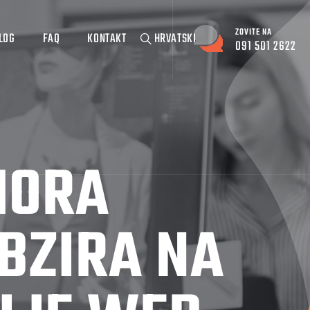
ZOVITE NA
LOG
FAQ
KONTAKT
HRVATSKI
091 501 2622
MORA
BZIRA NA