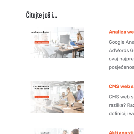
Čitajte još i...
Analiza we
Google Ana
AdWords Goo
ovaj najpre
posjećenos
CMS web st
CMS web st
razlika? Ra
definiciji 
Aktivnosti