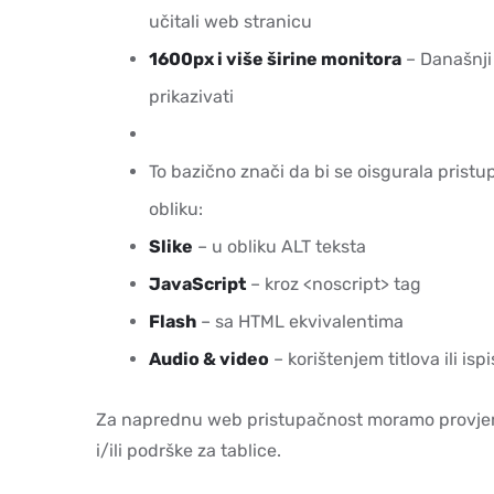
učitali web stranicu
1600px i više širine monitora
– Današnji 
prikazivati
To bazično znači da bi se oisgurala prist
obliku:
Slike
– u obliku ALT teksta
JavaScript
– kroz <noscript> tag
Flash
– sa HTML ekvivalentima
Audio & video
– korištenjem titlova ili isp
Za naprednu web pristupačnost moramo provjeriti
i/ili podrške za tablice.