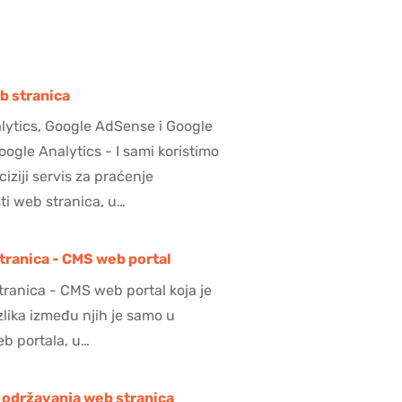
b stranica
lytics, Google AdSense i Google
gle Analytics - I sami koristimo
ciziji servis za praćenje
ti web stranica, u…
ranica - CMS web portal
ranica - CMS web portal koja je
zlika između njih je samo u
web portala, u…
 održavanja web stranica