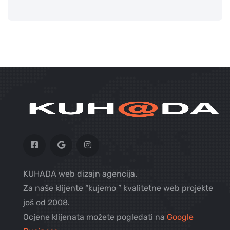
KUHADA web dizajn agencija.
Za naše klijente “kujemo ” kvalitetne web projekte
još od 2008.
Ocjene klijenata možete pogledati na
Google