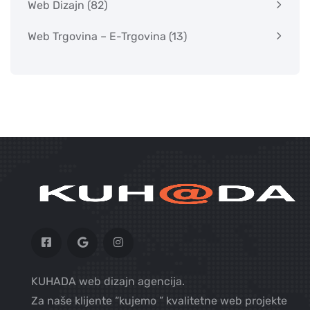
Web Dizajn
(82)
Web Trgovina – E-Trgovina
(13)
KUHADA web dizajn agencija.
Za naše klijente “kujemo ” kvalitetne web projekte